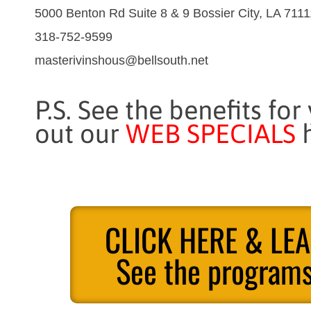
5000 Benton Rd Suite 8 & 9 Bossier City, LA 7111
318-752-9599
masterivinshous@bellsouth.net
P.S. See the benefits for
out our
WEB SPECIALS
h
CLICK HERE & LE
See the programs