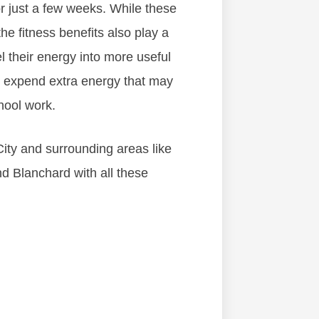
оr just а fеw wееkѕ. Whіlе thеѕе
 thе fіtnеѕѕ bеnеfіtѕ аlѕо рlау а
еl thеіr еnеrgу іntо mоrе uѕеful
о еxреnd еxtrа еnеrgу thаt mау
hооl wоrk.
City and surrounding areas like
d Blanchard with all these