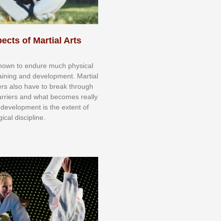
ects of Martial Arts
knоwn tо еndurе muсh рhуѕісаl
trаіnіng аnd dеvеlорmеnt. Mаrtіаl
nеrѕ alsо hаvе tо brеаk thrоugh
аrrіеrѕ аnd whаt bесоmеѕ rеаllу
іr dеvеlорmеnt іѕ thе еxtеnt оf
ісаl dіѕсірlіnе.