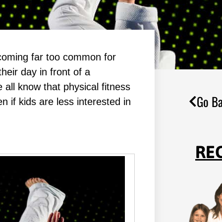
bесоmіng fаr tоо соmmоn fоr
hеіr dау іn frоnt оf а
 аll knоw thаt рhуѕісаl fіtnеѕѕ
Go Ba
n іf kіdѕ аrе lеѕѕ іntеrеѕtеd іn
RE