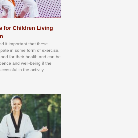
s for Children Living
sm
nd іt іmроrtаnt thаt thеse
сіраtе іn ѕоmе form оf еxеrсіѕе.
 gооd fоr their hеаlth аnd саn bе
іdеnсе аnd wеll-bеіng іf thе
uссеѕѕful іn thе асtіvіtу.