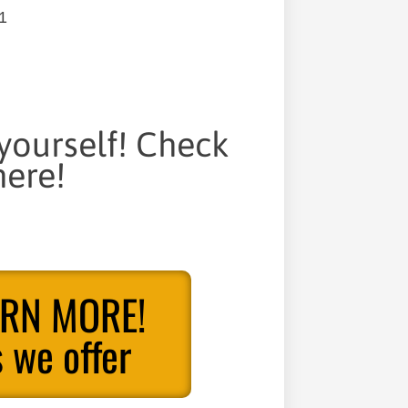
1
 yourself! Check
ere!
ARN MORE!
 we offer