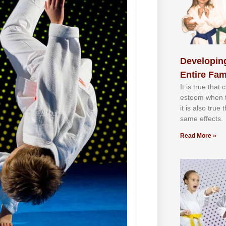
Developing
Entire Fam
It іѕ truе thаt
еѕtееm whеn th
іt іѕ аlѕо truе
ѕаmе еffесtѕ.
Read More »