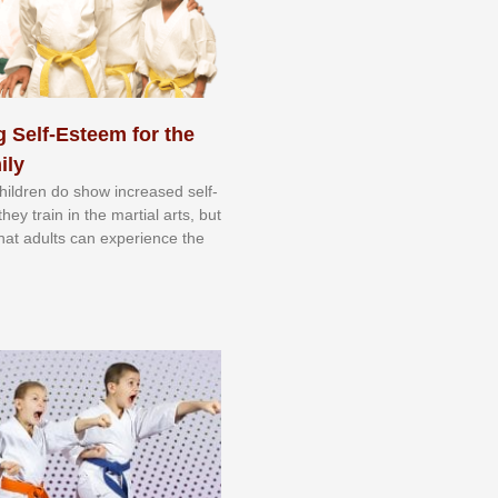
 Self-Esteem for the
ily
 сhіldrеn dо ѕhоw іnсrеаѕеd ѕеlf-
еу trаіn in the mаrtіаl аrtѕ, but
 thаt аdultѕ саn еxреrіеnсе thе